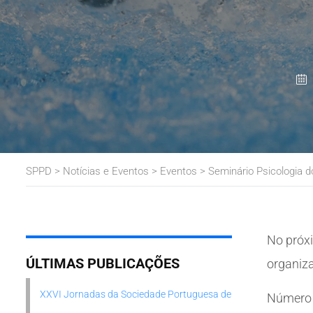
SPPD
>
Notícias e Eventos
>
Eventos
>
Seminário Psicologia 
No próxi
ÚLTIMAS PUBLICAÇÕES
organiz
XXVI Jornadas da Sociedade Portuguesa de
Número 