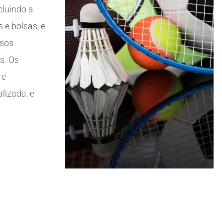
cluindo a
 e bolsas, e
rsos
s. Os
 e
lizada, e