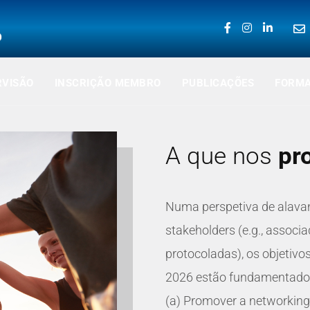
RVISÃO
INSCRIÇÃO MEMBRO
PUBLICAÇÕES
FORM
A que nos
pr
Numa perspetiva de alava
stakeholders (e.g., associ
protocoladas), os objetivos
2026 estão fundamentados 
(a) Promover a networking c