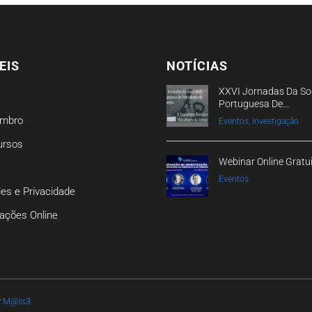
EIS
NOTÍCIAS
XXVI Jornadas Da So
Portuguesa De...
embro
Eventos, Investigação
ursos
Webinar Online Gratu
Eventos
ies e Privacidade
ações Online
r
M@is3