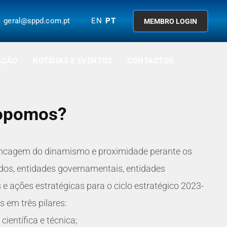
geral@sppd.com.pt
EN
PT
MEMBRO LOGIN
AÇÃO
NOTÍCIAS E EVENTOS
CONTACTOS
opomos?
ncagem do dinamismo e proximidade perante os
ados, entidades governamentais, entidades
 e ações estratégicas para o ciclo estratégico 2023-
em três pilares:
ientífica e técnica;