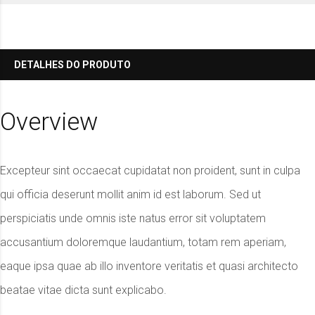
DETALHES DO PRODUTO
Overview
Excepteur sint occaecat cupidatat non proident, sunt in culpa
qui officia deserunt mollit anim id est laborum. Sed ut
perspiciatis unde omnis iste natus error sit voluptatem
accusantium doloremque laudantium, totam rem aperiam,
eaque ipsa quae ab illo inventore veritatis et quasi architecto
beatae vitae dicta sunt explicabo.