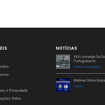
EIS
NOTÍCIAS
XXVI Jornadas Da S
Portuguesa De...
embro
Eventos, Investigação
ursos
Webinar Online Gratu
Eventos
kies e Privacidade
mações Online